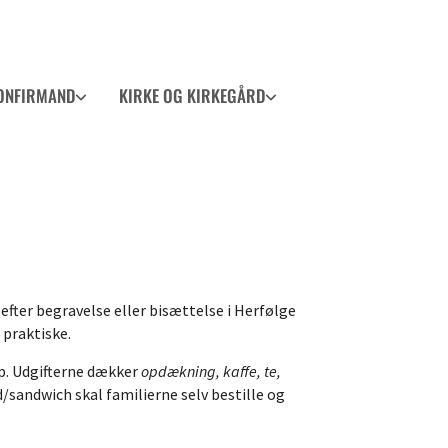
ONFIRMAND
KIRKE OG KIRKEGÅRD
 efter begravelse eller bisættelse i Herfølge
t praktiske.
 op. Udgifterne dækker
opdækning, kaffe, te,
d/sandwich skal familierne selv bestille og