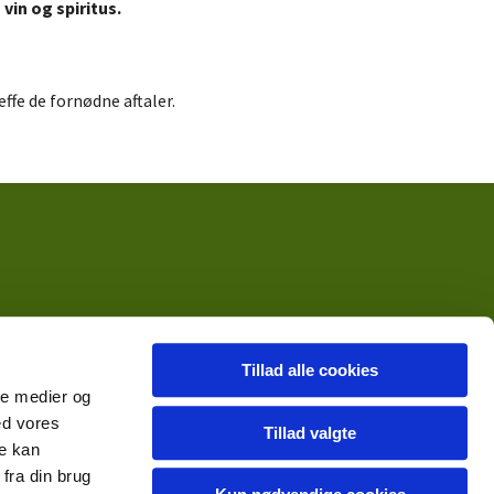
vin og spiritus.
fe de fornødne aftaler.
Tillad alle cookies
ale medier og
ed vores
Tillad valgte
re kan
fra din brug