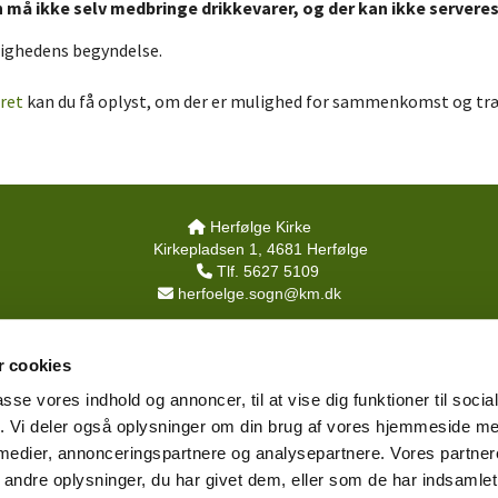
 må ikke selv medbringe drikkevarer, og der kan ikke serveres 
elighedens begyndelse.
oret
kan du få oplyst, om der er mulighed for sammenkomst og træf
Herfølge Kirke

Kirkepladsen 1, 4681 Herfølge
Tlf. 5627 5109

herfoelge.sogn@km.dk

Tilgængelighedserklæring
 cookies
Privatlivspolitik
Log på ChurchDesk
passe vores indhold og annoncer, til at vise dig funktioner til soci
fik. Vi deler også oplysninger om din brug af vores hjemmeside m
 medier, annonceringspartnere og analysepartnere. Vores partne
ndre oplysninger, du har givet dem, eller som de har indsamlet 