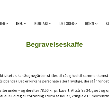
TER
INFO
KONTAKT
DET SKER
BØRN
K
Begravelseskaffe
e aktiviteter, kan Sognegården stilles til rådighed til sammenkomst
(siddende). Det er kirkens personale eller frivillige, der står for de
eller under – og derefter 78,50 kr. pr. kuvert. Altså fra 34. gæst og
tuelle udlæg til fortæring i form af boller, kringle e.l. Smørrebrø