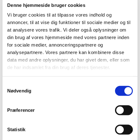
Denne hjemmeside bruger cookies
Vi bruger cookies til at tilpasse vores indhold og
annoncer, til at vise dig funktioner til sociale medier og til
at analysere vores trafik. Vi deler også oplysninger om
din brug af vores hjemmeside med vores partnere inden
for sociale medier, annonceringspartnere og
analysepartnere. Vores partnere kan kombinere disse
data med andre oplysninger, du har givet dem, eller som
de har indsamlet fra din brug af deres tjenester.
S
Nødvendig
a
m
Herfølge Kirkes rytmiske kor søger nye sangere.
t
Præferencer
Koret tæller p.t. 25 medlemmer, men kan godt
y
bruge flere. De mødes i Herfølge Sognegård hver
k
torsdag fra kl. 19.30 til 21.30.
k
Statistik
Koret ledes af Herfølges organist, Eric Cumming og
e