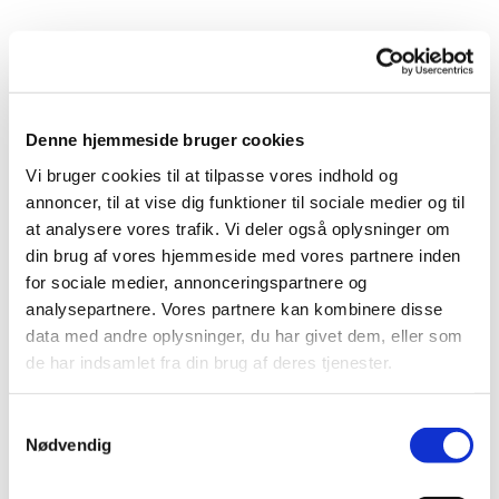
Denne hjemmeside bruger cookies
Vi bruger cookies til at tilpasse vores indhold og
annoncer, til at vise dig funktioner til sociale medier og til
at analysere vores trafik. Vi deler også oplysninger om
din brug af vores hjemmeside med vores partnere inden
for sociale medier, annonceringspartnere og
analysepartnere. Vores partnere kan kombinere disse
STJERNESTUNDER
data med andre oplysninger, du har givet dem, eller som
de har indsamlet fra din brug af deres tjenester.
Gratis festival for hele familien på Lille Syd i Herfølge.
Oplev Kristian fra Ramasjang, Ulla Abdullas Cocobongaband,
S
krea-workshop, hoppeborg, familiekor, babysalmesang,
Nødvendig
a
jazz-gudstjeneste og meget mere.
m