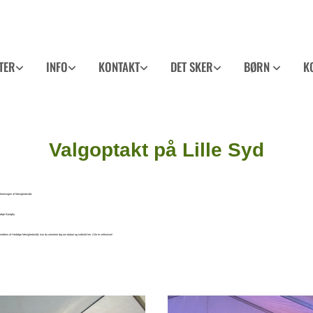
TER
INFO
KONTAKT
DET SKER
BØRN
K
Valgoptakt på Lille Syd
sforeningen af Menighedsråd.
følge Bjergby.
e medlem af Herfølge Menighedsråd, kan du orientere dig om datoer og indhold her. Alle er velkomne!