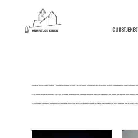
GUDSTJENES
Stormøde på Lille Syd i Herfølge som optakt til menighedsrådsvalget med 200 i stortelt. Der var lækker mad og samtale med Anne Dorte Michelsen og Rasmus Botoft ledet af Anton Pihl der er formand for Land
En helt igennem vellykket aften arrangeret af Køge Provsti som optakt til menighedsrådsvalget. Aftenen blev afsluttet med gode dialoger ved bordene og sidst en andagt i den mørke, men oplyste grandskov i Her
Tak til arrangørerne, Peter Aalbæk og Ingrediensen for en helt igennem fantastisk aften, der trak 200 mennesker til Herfølge. Det lover godt for det kommende valg, og er du interesseret i hvad det vil sige at vær