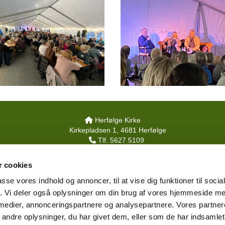
Herfølge Kirke

Kirkepladsen 1, 4681 Herfølge
Tlf. 5627 5109

herfoelge.sogn@km.dk

 cookies
Tilgængelighedserklæring
passe vores indhold og annoncer, til at vise dig funktioner til soci
fik. Vi deler også oplysninger om din brug af vores hjemmeside m
Privatlivspolitik
Log på ChurchDesk
 medier, annonceringspartnere og analysepartnere. Vores partne
ndre oplysninger, du har givet dem, eller som de har indsamlet 