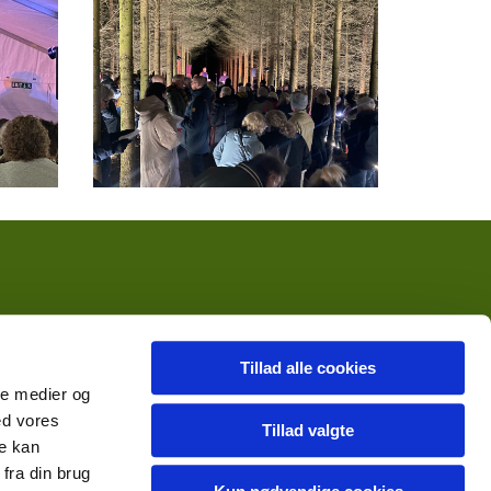
Tillad alle cookies
ale medier og
ed vores
Tillad valgte
re kan
fra din brug