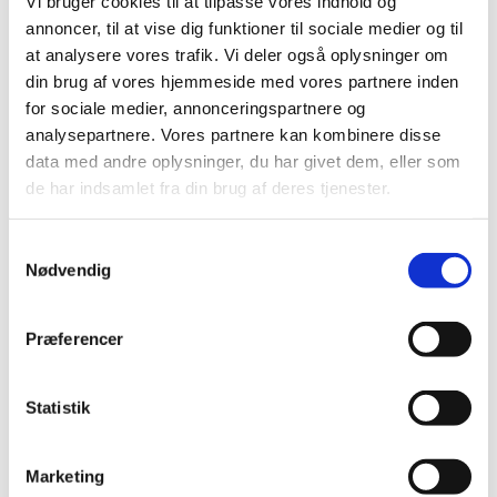
Vi bruger cookies til at tilpasse vores indhold og
annoncer, til at vise dig funktioner til sociale medier og til
at analysere vores trafik. Vi deler også oplysninger om
din brug af vores hjemmeside med vores partnere inden
for sociale medier, annonceringspartnere og
analysepartnere. Vores partnere kan kombinere disse
data med andre oplysninger, du har givet dem, eller som
de har indsamlet fra din brug af deres tjenester.
S
Nødvendig
a
m
Åben Kirke i Herfølge
t
Præferencer
Der blev taget godt imod Herfølges "Åben Kirke"-
y
arrangement tirsdag d. 18. juni 2024. Etter en fælles
k
velkomst i sognegården, delte de fremmødte sig op, efter
k
Statistik
ønske om en rundvisning i kirken, en tur rundt på kirkegården
e
eller et kig i den nyrenoverede præstegård, som nu fungerer
v
Marketing
som kontorer for kirkens præster og øvrige administrative
a