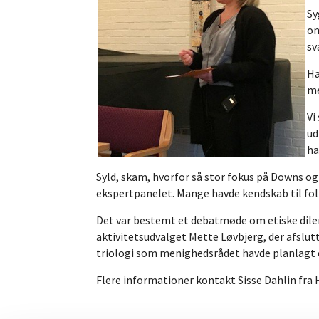
Sy
om
sv
Ha
me
Vi
ud
ha
Syld, skam, hvorfor så stor fokus på Downs o
ekspertpanelet. Mange havde kendskab til folk
Det var bestemt et debatmøde om etiske dilem
aktivitetsudvalget Mette Løvbjerg, der afslu
triologi som menighedsrådet havde planlagt og 
Flere informationer kontakt Sisse Dahlin f