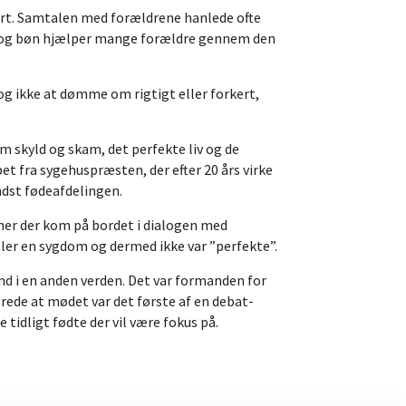
ort. Samtalen med forældrene hanlede ofte
ler og bøn hjælper mange forældre gennem den
g ikke at dømme om rigtigt eller forkert,
m skyld og skam, det perfekte liv og de
et fra sygehuspræsten, der efter 20 års virke
dst fødeafdelingen.
ner der kom på bordet i dialogen med
ller en sygdom og dermed ikke var ”perfekte”.
d i en anden verden. Det var formanden for
rede at mødet var det første af en debat-
tidligt fødte der vil være fokus på.