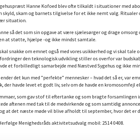
gehuspræst Hanne Kofoed blev ofte tilkaldt i situationer med ab
 skyld, skam og barnets tilgivelse for et ikke nemt valg. Ritua
ær situation.
nne så det som sin opgave at være sjælesørger og drage omsorg o
n at støtte, hjælpe -og ikke mindst samtale.
 skal snakke om emnet også med vores usikkerhed og vi skal tale o
fordringer den teknologisk udvikling stiller os overfor var budskab
vde et forbilledligt samarbejde med Næstved Sygehus og ikke min
g ender det kun med ”perfekte” mennesker – hvad det så er, var em
, der havde levet et godt liv, selv om de havde en kromosomfejl e
maer, som gav stof til eftertanke og som bragte forsamlingen in
ttede aftenen med tak til de medvirkende og som samtidig annonce
at det næste møde vil blive afholdt til september, hvor det er de 
ra Herfølge Menighedsråds aktivitetsudvalg mobil: 2514 0408.