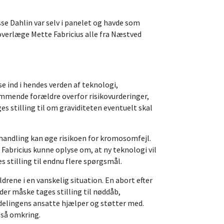
se Dahlin var selv i panelet og havde som
erlæge Mette Fabricius alle fra Næstved
se ind i hendes verden af teknologi,
kommende forældre overfor risikovurderinger,
 stilling til om graviditeten eventuelt skal
behandling kan øge risikoen for kromosomfejl.
abricius kunne oplyse om, at ny teknologi vil
s stilling til endnu flere spørgsmål.
rene i en vanskelig situation. En abort efter
der måske tages stilling til nøddåb,
afdelingens ansatte hjælper og støtter med.
gså omkring.