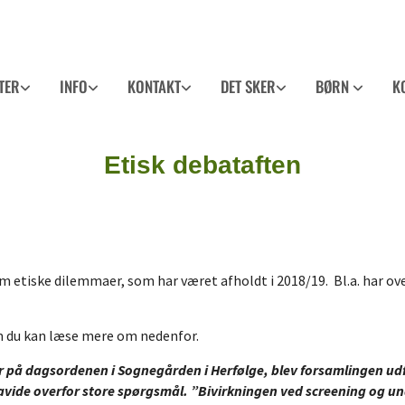
TER
INFO
KONTAKT
DET SKER
BØRN
K
Etisk debataften
 om etiske dilemmaer, som har været afholdt i 2018/19. Bl.a. har o
m du kan læse mere om nedenfor.
ar på dagsordenen i Sognegården i Herfølge, blev forsamlingen u
 gravide overfor store spørgsmål. ”Bivirkningen ved screening og