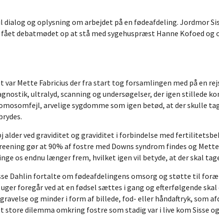
l dialog og oplysning om arbejdet på en fødeafdeling. Jordmor Sis
 fået debatmødet op at stå med sygehuspræst Hanne Kofoed og ov
t var Mette Fabricius der fra start tog forsamlingen med på en rej
agnostik, ultralyd, scanning og undersøgelser, der igen stillede 
omosomfejl, arvelige sygdomme som igen betød, at der skulle tages
brydes.
j alder ved graviditet og graviditet i forbindelse med fertilitets
reening gør at 90% af fostre med Downs syndrom findes og Mette F
inge os endnu længer frem, hvilket igen vil betyde, at der skal tage
sse Dahlin fortalte om fødeafdelingens omsorg og støtte til foræld
 uger foregår ved at en fødsel sættes i gang og efterfølgende skal 
gravelse og minder i form af billede, fod- eller håndaftryk, som 
t store dilemma omkring fostre som stadig var i live kom Sisse o