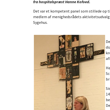
fra hospitalspræst Hanne Kofoed.
Det var et kompetent panel som stillede op ti
medlem af menighedsrådets aktivitetsudvalg
Sygehus.
De
di
kr
af
Hø
Sc
br
Si
14
be
De