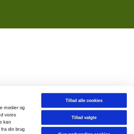
Tillad alle cookies
ale medier og
ed vores
Tillad valgte
re kan
fra din brug