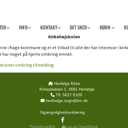
TER
INFO
KONTAKT
DET SKER
BØRN
K
Kirkehøjskolen
 i Køge kommune og er et tilbud til alle der har interesse i kirke 
 har noget på hjerte omkring emnet.
ationer omkring tilmelding.
Herfølge Kirke

Kirkepladsen 1, 4681 Herfølge
Tlf. 5627 5109

herfoelge.sogn@km.dk

Tilgængelighedserklæring
Privatlivspolitik
Log på ChurchDesk