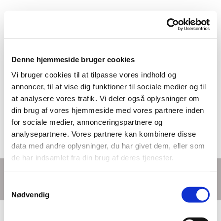
Denne hjemmeside bruger cookies
Vi bruger cookies til at tilpasse vores indhold og
annoncer, til at vise dig funktioner til sociale medier og til
at analysere vores trafik. Vi deler også oplysninger om
din brug af vores hjemmeside med vores partnere inden
for sociale medier, annonceringspartnere og
analysepartnere. Vores partnere kan kombinere disse
data med andre oplysninger, du har givet dem, eller som
de har indsamlet fra din brug af deres tjenester.
Børne- og ungemedarbejdere
S
Nødvendig
a
m
Kirke- og kulturmedarbejder Lise Fuglsang
t