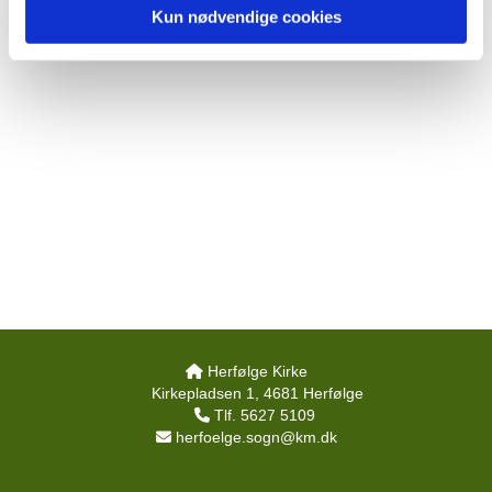
Kun nødvendige cookies
Herfølge Kirke

Kirkepladsen 1, 4681 Herfølge
Tlf. 5627 5109

herfoelge.sogn@km.dk
