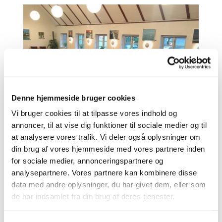
Denne hjemmeside bruger cookies
Vi bruger cookies til at tilpasse vores indhold og
annoncer, til at vise dig funktioner til sociale medier og til
at analysere vores trafik. Vi deler også oplysninger om
Fra september til maj er der flere sogneaftener på
din brug af vores hjemmeside med vores partnere inden
hverdage kl. 19.30 i sognegården bag Herfølge
for sociale medier, annonceringspartnere og
Kirke. Det er foredrags- eller fortælleaftener oftest
analysepartnere. Vores partnere kan kombinere disse
med alment kendte personer med varierende
data med andre oplysninger, du har givet dem, eller som
emner, der har kvalitet og relevans for et kristent
de har indsamlet fra din brug af deres tjenester.
menneske.
Se de kommende sogneafteners program i