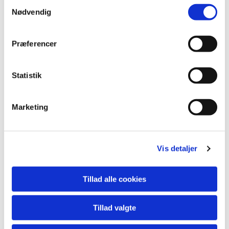
S
kalenderen nedenfor.
Nødvendig
a
m
Af hensyn til forplejning er tilmelding nødvendig.
t
Præferencer
y
k
k
Statistik
e
v
Marketing
a
Sogneaften

l
g
Vis detaljer
Tillad alle cookies
Tillad valgte