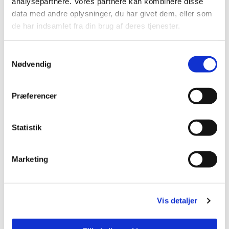
analysepartnere. Vores partnere kan kombinere disse
data med andre oplysninger, du har givet dem, eller som
de har indsamlet fra din brug af deres tjenester.
S
Nødvendig
a
m
t
Præferencer
y
k
k
Statistik
e
v
Marketing
a
l
g
Vis detaljer
Du vil måske også kunne
lide...