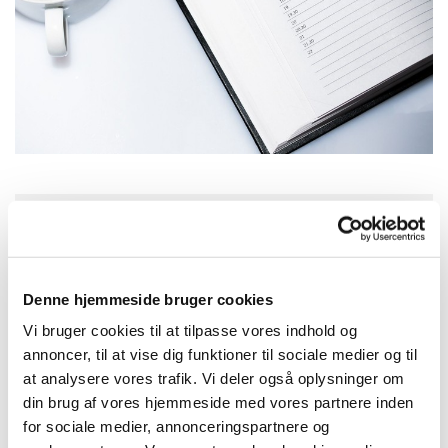
Tirsdag 15. september 2026, kl.
17:30
Denne hjemmeside bruger cookies
Herfølge sognegård, Kirkepladsen 3,
Vi bruger cookies til at tilpasse vores indhold og
annoncer, til at vise dig funktioner til sociale medier og til
4681 Herfølge
at analysere vores trafik. Vi deler også oplysninger om
din brug af vores hjemmeside med vores partnere inden
for sociale medier, annonceringspartnere og