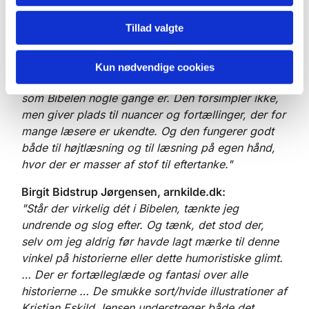
Bibelens skikkelser ... Kristian Eskild Jensens
Tillad valgte
illustrationer spiller godt sammen med historierne.
De er meget udtryksfulde og virker både moderne
og klassiske ... Samlet set giver "Usædvanlige
Kun nødvendige cookies
Bibelhistorier" en ny forståelse for det uforståelige,
som Bibelen nogle gange er. Den forsimpler ikke,
men giver plads til nuancer og fortællinger, der for
mange læsere er ukendte. Og den fungerer godt
både til højtlæsning og til læsning på egen hånd,
hvor der er masser af stof til eftertanke."
Birgit Bidstrup Jørgensen, arnkilde.dk:
"Står der virkelig dét i Bibelen, tænkte jeg
undrende og slog efter. Og tænk, det stod der,
selv om jeg aldrig før havde lagt mærke til denne
vinkel på historierne eller dette humoristiske glimt.
… Der er fortælleglæde og fantasi over alle
historierne … De smukke sort/hvide illustrationer af
Kristian Eskild Jensen understreger både det