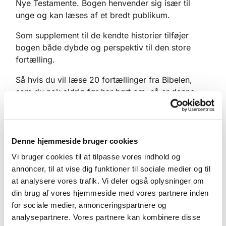
Nye Testamente. Bogen henvender sig især til
unge og kan læses af et bredt publikum.
Som supplement til de kendte historier tilføjer
bogen både dybde og perspektiv til den store
fortælling.
Så hvis du vil læse 20 fortællinger fra Bibelen,
som du nok aldrig før har hørt om, så er denne
bog et must!
Historierne er genfortalt med vid og glimt i øjet af
sognepræst Maren Pitter Poulsen og lektor i
Denne hjemmeside bruger cookies
teologi Frederik Poulsen. Tilsammen kender de alle
Vi bruger cookies til at tilpasse vores indhold og
de skjulte historier og kringelkroge i Bibelen ud og
annoncer, til at vise dig funktioner til sociale medier og til
ind og forstår at formidle dem, så de fænger og
at analysere vores trafik. Vi deler også oplysninger om
forundrer – uanset om man er vant til at læse
din brug af vores hjemmeside med vores partnere inden
bibelhistorier eller ej.
for sociale medier, annonceringspartnere og
Anmelderne siger blandt andet:
analysepartnere. Vores partnere kan kombinere disse