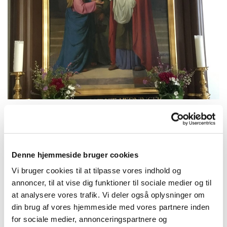
Søndag 3. januar 2027, kl. 10:30
Denne hjemmeside bruger cookies
Vi bruger cookies til at tilpasse vores indhold og
Herfølge Kirke, Kirkepladsen 1, 4681
annoncer, til at vise dig funktioner til sociale medier og til
Herfølge
at analysere vores trafik. Vi deler også oplysninger om
din brug af vores hjemmeside med vores partnere inden
for sociale medier, annonceringspartnere og