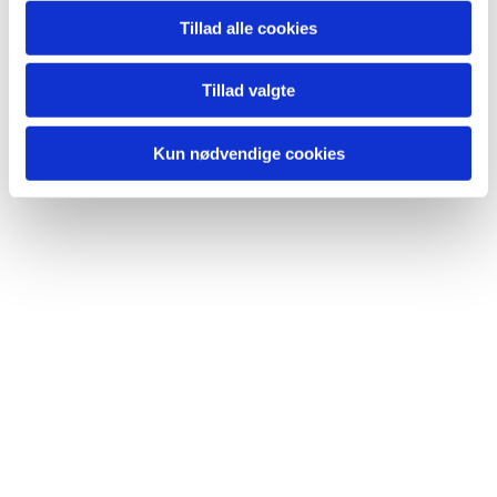
Du vil måske også kunne
Tillad alle cookies
lide...
Tillad valgte
Kun nødvendige cookies