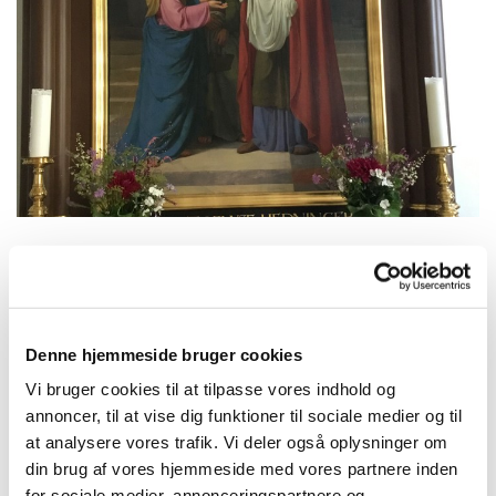
Torsdag 24. december 2026, kl.
14:30
Denne hjemmeside bruger cookies
Vi bruger cookies til at tilpasse vores indhold og
Herfølge Kirke, Kirkepladsen 1, 4681
annoncer, til at vise dig funktioner til sociale medier og til
at analysere vores trafik. Vi deler også oplysninger om
Herfølge
din brug af vores hjemmeside med vores partnere inden
for sociale medier, annonceringspartnere og