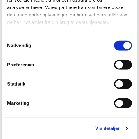
analysepartnere. Vores partnere kan kombinere disse
data med andre oplysninger, du har givet dem, eller som
de har indsamlet fra din brug af deres tjenester.
S
Nødvendig
a
m
t
Præferencer
y
k
k
Statistik
e
v
Marketing
a
l
g
Vis detaljer