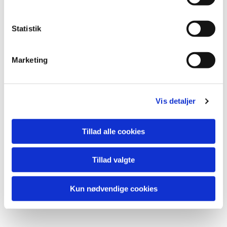
y
Du vil måske også kunne
k
lide...
k
Statistik
e
v
Marketing
a
l
g
Vis detaljer
Tillad alle cookies
Tillad valgte
Kun nødvendige cookies