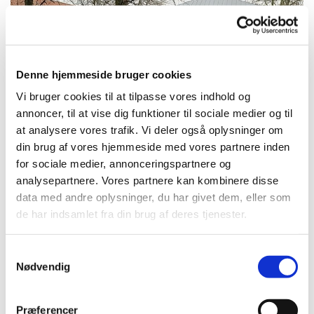
Denne hjemmeside bruger cookies
Vi bruger cookies til at tilpasse vores indhold og
annoncer, til at vise dig funktioner til sociale medier og til
at analysere vores trafik. Vi deler også oplysninger om
din brug af vores hjemmeside med vores partnere inden
for sociale medier, annonceringspartnere og
analysepartnere. Vores partnere kan kombinere disse
data med andre oplysninger, du har givet dem, eller som
Torsdag 10. december 2026, kl.
de har indsamlet fra din brug af deres tjenester.
14:30
S
Nødvendig
a
m
t
Præferencer