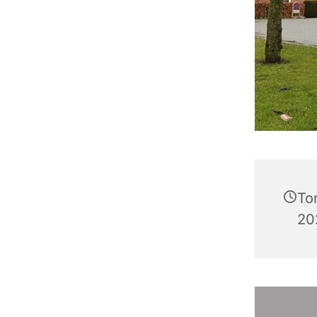
To
202