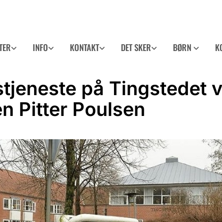
TER
INFO
KONTAKT
DET SKER
BØRN
K
tjeneste på Tingstedet 
n Pitter Poulsen