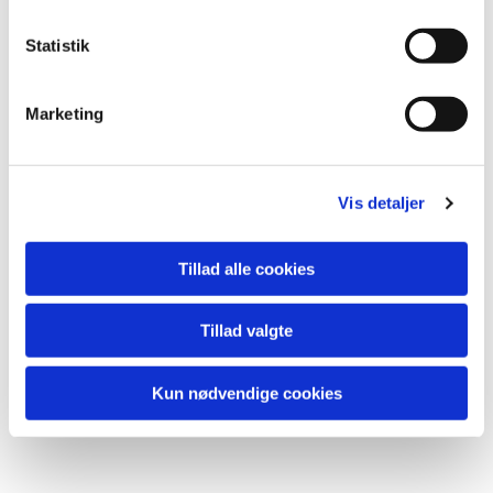
Du vil måske også kunne
k
lide...
k
Statistik
e
v
Marketing
a
l
g
Vis detaljer
Tillad alle cookies
Tillad valgte
Kun nødvendige cookies