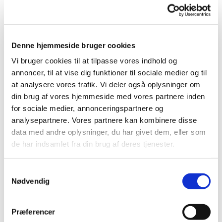
Denne hjemmeside bruger cookies
Vi bruger cookies til at tilpasse vores indhold og
annoncer, til at vise dig funktioner til sociale medier og til
at analysere vores trafik. Vi deler også oplysninger om
din brug af vores hjemmeside med vores partnere inden
for sociale medier, annonceringspartnere og
analysepartnere. Vores partnere kan kombinere disse
data med andre oplysninger, du har givet dem, eller som
Torsdag 15. oktober 2026, kl. 14:30
de har indsamlet fra din brug af deres tjenester.
S
Nødvendig
a
m
t
Præferencer
y