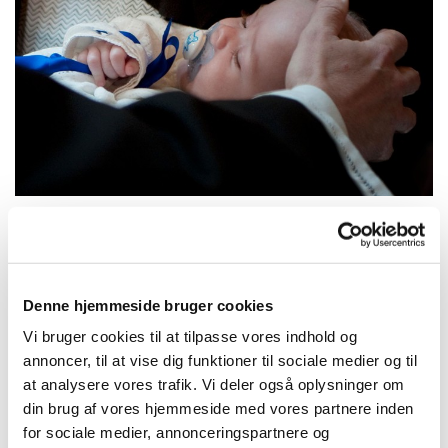
Lørdag 1. august 2026, kl. 11:30
Denne hjemmeside bruger cookies
Vi bruger cookies til at tilpasse vores indhold og
Herfølge Kirke, Kirkepladsen 1, 4681
annoncer, til at vise dig funktioner til sociale medier og til
Herfølge
at analysere vores trafik. Vi deler også oplysninger om
din brug af vores hjemmeside med vores partnere inden
for sociale medier, annonceringspartnere og