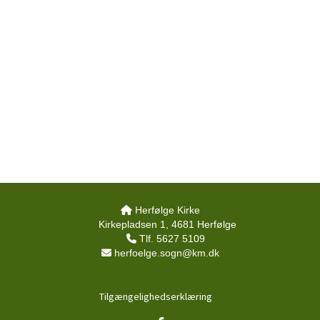
Herfølge Kirke

Kirkepladsen 1, 4681 Herfølge
Tlf. 5627 5109

herfoelge.sogn@km.dk

Tilgængelighedserklæring