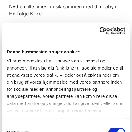
Nyd en lille times musik sammen med din baby i
Herfølge Kirke.
Timernes indhold er sange fra den danske sang-
og salmeskat, børnesange, sanglege, rim og
remser.
Timen er tilrettelagt, så den stimulerer babyens
Denne hjemmeside bruger cookies
sanser og styrker kropsbevidstheden og
Vi bruger cookies til at tilpasse vores indhold og
fornemmelsen for rytme og nuancer i lyden.
annoncer, til at vise dig funktioner til sociale medier og til
at analysere vores trafik. Vi deler også oplysninger om
Det nærvær, der kan opstå igennem sang barn og
din brug af vores hjemmeside med vores partnere inden
forældre imellem, er afgørende for den lilles
for sociale medier, annonceringspartnere og
udvikling. Babysalmesang er med til at styrke dit
analysepartnere. Vores partnere kan kombinere disse
barns glæde og lyst til musik fra starten.
data med andre oplysninger, du har givet dem, eller som
Når vi er færdige i kirken er der brød og kaffe i
de har indsamlet fra din brug af deres tjenester.
sognegården, hvor der også er mulighed for at
pusle og give mad.
S