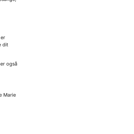
 er
 dit
der også
e Marie