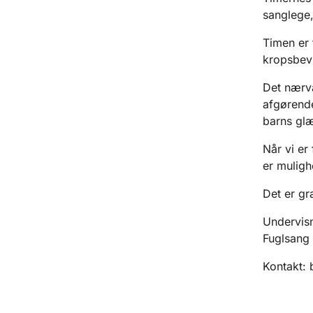
sanglege,
Timen er 
kropsbevi
Det nærvæ
afgørende
barns glæ
Når vi er
er muligh
Det er gr
Undervisn
Fuglsang
Kontakt: 