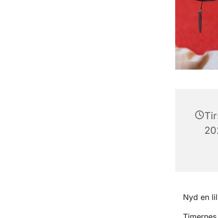
Ti
202
Nyd en li
Timernes 