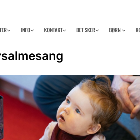
TER
INFO
KONTAKT
DET SKER
BØRN
K
ysalmesang