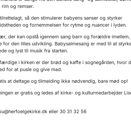
 rim og remser.
tilrettelagt, så den stimulerer babyens sanser og styrker
dstheden og fornemmelsen for rytme og nuancer i lyden.
r, der kan opstå igennem sang barn og forældre imellem,
 for den lilles udvikling. Babysalmesang er med til at styrke
de og lyst til musik fra starten.
 færdige i kirken er der brød og kaffe i sognegården, hvor 
ed for at pusle og give mad.
atis at deltage og tilmelding ikke nødvendig, bare mød op!
ingen er gratis og ledes af kirke- og kulturmedarbejder Lis
bu@herfoelgekirke.dk eller 30 31 32 56