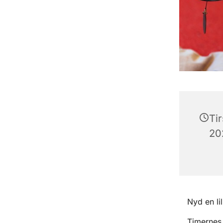
Ti
202
Nyd en li
Timernes 