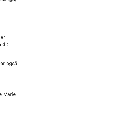
 er
 dit
der også
e Marie