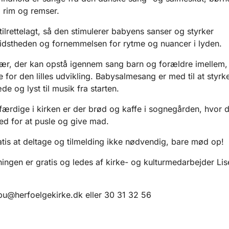
 rim og remser.
tilrettelagt, så den stimulerer babyens sanser og styrker
dstheden og fornemmelsen for rytme og nuancer i lyden.
r, der kan opstå igennem sang barn og forældre imellem,
 for den lilles udvikling. Babysalmesang er med til at styrke
de og lyst til musik fra starten.
 færdige i kirken er der brød og kaffe i sognegården, hvor 
ed for at pusle og give mad.
atis at deltage og tilmelding ikke nødvendig, bare mød op!
ingen er gratis og ledes af kirke- og kulturmedarbejder Lis
bu@herfoelgekirke.dk eller 30 31 32 56