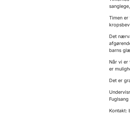
sanglege,
Timen er 
kropsbevi
Det nærvæ
afgørende
barns glæ
Når vi er
er muligh
Det er gr
Undervisn
Fuglsang
Kontakt: 