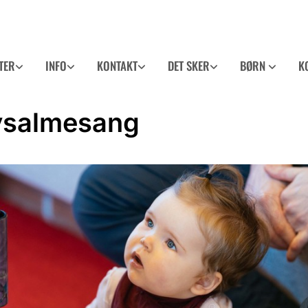
TER
INFO
KONTAKT
DET SKER
BØRN
K
ysalmesang