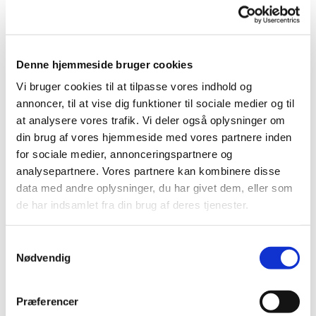
Denne hjemmeside bruger cookies
Vi bruger cookies til at tilpasse vores indhold og
annoncer, til at vise dig funktioner til sociale medier og til
at analysere vores trafik. Vi deler også oplysninger om
din brug af vores hjemmeside med vores partnere inden
for sociale medier, annonceringspartnere og
analysepartnere. Vores partnere kan kombinere disse
data med andre oplysninger, du har givet dem, eller som
Torsdag 20. august 2026, kl. 14:30
de har indsamlet fra din brug af deres tjenester.
S
Nødvendig
a
m
t
Præferencer
y