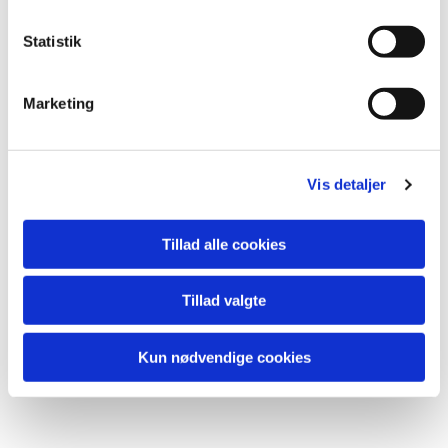
Du vil måske også kunne
k
lide...
k
Statistik
e
v
Marketing
a
l
g
Vis detaljer
Tillad alle cookies
Tillad valgte
Kun nødvendige cookies