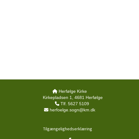
Herfølge Kirke

Kirkepladsen 1, 4681 Herfølge
Tlf. 5627 5109

herfoelge.sogn@km.dk

Tilgængelighedserklæring