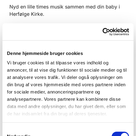
Nyd en lille times musik sammen med din baby i
Herfølge Kirke.
Timernes indhold er sange fra den danske sang-
og salmeskat, børnesange, sanglege, rim og
remser.
Timen er tilrettelagt, så den stimulerer babyens
Denne hjemmeside bruger cookies
sanser og styrker kropsbevidstheden og
Vi bruger cookies til at tilpasse vores indhold og
fornemmelsen for rytme og nuancer i lyden.
annoncer, til at vise dig funktioner til sociale medier og til
at analysere vores trafik. Vi deler også oplysninger om
Det nærvær, der kan opstå igennem sang barn og
din brug af vores hjemmeside med vores partnere inden
forældre imellem, er afgørende for den lilles
for sociale medier, annonceringspartnere og
udvikling. Babysalmesang er med til at styrke dit
analysepartnere. Vores partnere kan kombinere disse
barns glæde og lyst til musik fra starten.
data med andre oplysninger, du har givet dem, eller som
Når vi er færdige i kirken er der brød og kaffe i
de har indsamlet fra din brug af deres tjenester.
sognegården, hvor der også er mulighed for at
pusle og give mad.
S