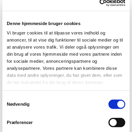
velkomne.
Her et par ord fra Malene Flensborg Christensen
Denne hjemmeside bruger cookies
selv:
Vi bruger cookies til at tilpasse vores indhold og
"Jeg er uddannet cand.theol. fra Københavns
annoncer, til at vise dig funktioner til sociale medier og til
Universitet i 2009 og har været ansat som
at analysere vores trafik. Vi deler også oplysninger om
sognepræst i Valby i 16 år.
din brug af vores hjemmeside med vores partnere inden
for sociale medier, annonceringspartnere og
I alle årene har jeg – ud over det almindelige
analysepartnere. Vores partnere kan kombinere disse
præstearbejde, som jeg holder meget af –
data med andre oplysninger, du har givet dem, eller som
beskæftiget mig meget med børn og unge. Jeg
de har indsamlet fra din brug af deres tjenester.
elsker den umiddelbare tilgang til kirke og tro, som
børn kommer med, og er meget optaget af at
S
invitere børn og deres voksne ind i kirken på en på
Nødvendig
a
én gang sjov og meningsfuld måde.
m
Jeg ser det som en vigtig opgave at være med til
t
Præferencer
at fastholde kirken som et sted, hvor tradition og
y
fornyelse går hånd i hånd, og hvor alle føler sig