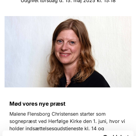
Udgivet torsdag d. 15. maj 2025 kl. 15:18
Mød vores nye præst
Malene Flensborg Christensen starter som
sognepræst ved Herfølge Kirke den 1. juni, hvor vi
holder indsættelsesgudstjeneste kl. 14 og
efterfølgende reception i sognegården. Alle er